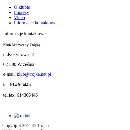
O klubie
Imprezy
Video
Informacje kontaktowe
Informacje kontaktowe
Klub Muzyczny Trójka
ul.Koszarowa 14
62-300 Września
e-mail:
klub@trojka.net.pl
tel: 614366446
tel.fax: 614366446
Copyright 2011 © Trójka